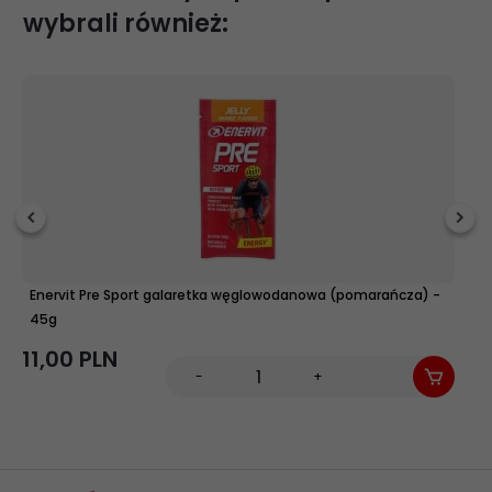
wybrali również:
Enervit Pre Sport galaretka węglowodanowa (pomarańcza) -
S
45g
4,
11,
00
PLN
-
+