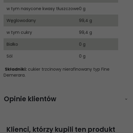
w tym nasycone kwasy tłuszczowe
0 g
Węglowodany
99,4 g
w tym cukry
99,4 g
Białko
0 g
Sól
0 g
Składniki:
cukier trzcinowy nierafinowany typ Fine
Demerara.
Opinie klientów
Zaloguj się aby napisać opinię
Klienci, którzy kupili ten produkt