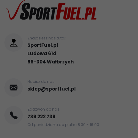
Znajdziesz nas tutaj:
SportFuel.pl
Ludowa 61d
58-304
Wałbrzych
Napisz do nas:
sklep@sportfuel.pl
Zadzwoń do nas:
739 222 739
Od poniedziałku do piątku 8:30 - 16:00