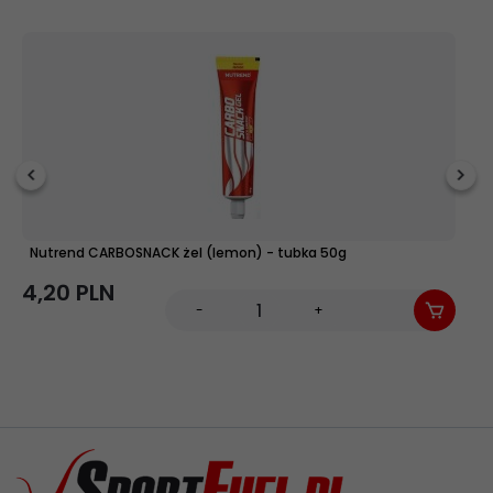
Nutrend CARBOSNACK żel (lemon) - tubka 50g
E
4,
20
PLN
5
-
+