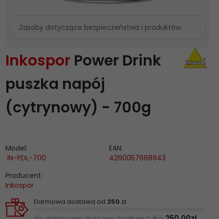
Zasoby dotyczące bezpieczeństwa i produktów
Inkospor
Power Drink
puszka napój
(cytrynowy) - 700g
Model:
EAN:
IN-PDL-700
4260057668943
Producent:
Inkospor
Darmowa dostawa od
250
zł
do darmowej dostawy brakuje tylko
250.00
zł