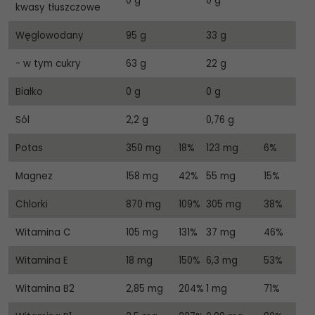
0 g
0 g
kwasy tłuszczowe
Węglowodany
95 g
33 g
- w tym cukry
63 g
22 g
Białko
0 g
0 g
Sól
2,2 g
0,76 g
Potas
350 mg
18%
123 mg
6%
Magnez
158 mg
42%
55 mg
15%
Chlorki
870 mg
109%
305 mg
38%
Witamina C
105 mg
131%
37 mg
46%
Witamina E
18 mg
150%
6,3 mg
53%
Witamina B2
2,85 mg
204%
1 mg
71%