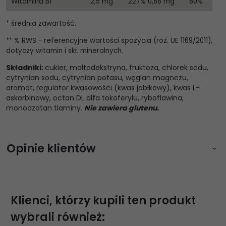
Witamina B1
2,5 mg
227%
0,88 mg
80%
* średnia zawartość.
** % RWS - referencyjne wartości spożycia (roz. UE 1169/2011),
dotyczy witamin i skł. mineralnych.
Składniki:
cukier, maltodekstryna, fruktoza, chlorek sodu,
cytrynian sodu, cytrynian potasu, węglan magnezu,
aromat, regulator kwasowości (kwas jabłkowy), kwas L-
askorbinowy, octan DL alfa tokoferylu, ryboflawina,
monoazotan tiaminy.
Nie zawiera glutenu.
Opinie klientów
Zaloguj się aby napisać opinię
Klienci, którzy kupili ten produkt
wybrali również: