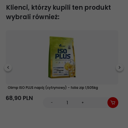
Klienci, którzy kupili ten produkt
wybrali również:
Olimp ISO PLUS napój (cytrynowy) - folia zip 1,505kg
O
68,
90
PLN
6
-
+