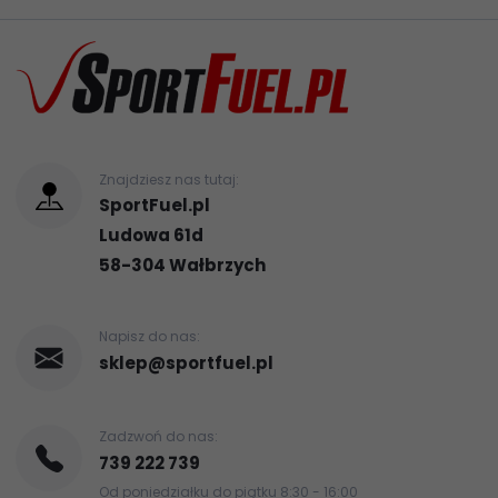
Znajdziesz nas tutaj:
SportFuel.pl
Ludowa 61d
58-304
Wałbrzych
Napisz do nas:
sklep@sportfuel.pl
Zadzwoń do nas:
739 222 739
Od poniedziałku do piątku 8:30 - 16:00