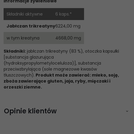
Informacje żywieniowe
Składniki aktywne
6 kaps.*
Jabłczan trikreatyny
6224,00 mg
w tym kreatyna
4668,00 mg
Składniki:
jabłczan trikreatyny (83 %), otoczka kapsułki
[substancja glazurująca
(hydroksypropylometyloceluloza)], substancja
przeciwzbrylająca (sole magnezowe kwasów
tłuszczowych).
Produkt może zawierać: mleko, soję,
zboża zawierające gluten, jaja, ryby, mięczaki i
orzeszki ziemne.
Opinie klientów
Zaloguj się aby napisać opinię