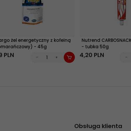
argo żel energetyczny z kofeiną
Nutrend CARBOSNACK 
omarańczowy) - 45g
- tubka 50g
9
PLN
4,
20
PLN
-
+
-
Obsługa klienta