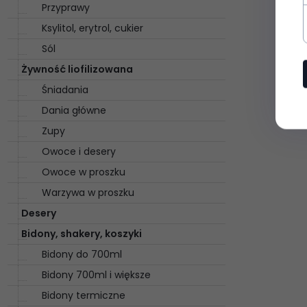
Przyprawy
Ksylitol, erytrol, cukier
Sól
Żywność liofilizowana
Śniadania
Dania główne
Zupy
Owoce i desery
Owoce w proszku
Warzywa w proszku
Desery
Bidony, shakery, koszyki
Bidony do 700ml
Bidony 700ml i większe
Bidony termiczne