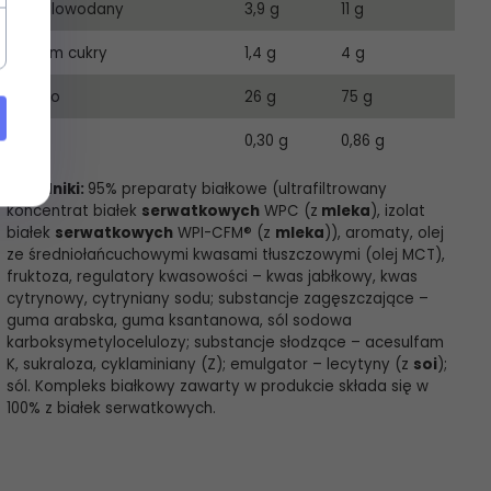
Węglowodany
3,9 g
11 g
w tym cukry
1,4 g
4 g
Białko
26 g
75 g
Sól
0,30 g
0,86 g
Składniki:
95% preparaty białkowe (ultrafiltrowany
koncentrat białek
serwatkowych
WPC (z
mleka
), izolat
białek
serwatkowych
WPI-CFM® (z
mleka
)), aromaty, olej
ze średniołańcuchowymi kwasami tłuszczowymi (olej MCT),
fruktoza, regulatory kwasowości – kwas jabłkowy, kwas
cytrynowy, cytryniany sodu; substancje zagęszczające –
guma arabska, guma ksantanowa, sól sodowa
karboksymetylocelulozy; substancje słodzące – acesulfam
K, sukraloza, cyklaminiany (Z); emulgator – lecytyny (z
soi
);
sól. Kompleks białkowy zawarty w produkcie składa się w
100% z białek serwatkowych.