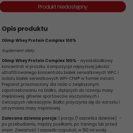
Produkt niedostępny
Opis produktu
Olimp Whey Protein Complex 100%
Suplement diety
Olimp Whey Protein Complex 100%
- wysokobiałkowy
koncentrat w proszku. Kompozycja najwyższej jakości
ultrafiltrowanego koncentratu białek serwatkowych WPC i
izolatu białek serwatkowych WPI-CFM® w formie instant.
Preparat przeznaczony dla osób o zwiększonym
zapotrzebowaniu na białko, dążących do rozwoju masy
mięśniowej, głównie sportowców wyczynowych i
ćwiczących rekreacyjnie. Białko przyczynia się do wzrostu i
utrzymania masy mięśniowej.
Zalecana dzienna porcja:
1 porcja (1 saszetka dziennie) -
po przebudzeniu, między posiłkami, po treningu lub przed
snem. Zawartość 1 saszetki rozpuścić w 150 ml wody.