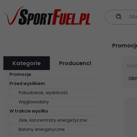
Szu
Promocj
Kategorie
Producenci
Str
Promocje
Oli
Przed wysiłkiem
Pobudzenie, wydolność
Węglowodany
W trakcie wysiłku
Żele, koncentraty energetyczne
Batony energetyczne