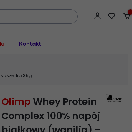
0
ki
Kontakt
- saszetka 35g
Olimp
Whey Protein
Complex 100% napój
białkowy (wanilia) -