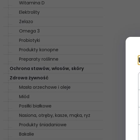
Witamina D
Elektrolity
Żelazo
Omega 3
Probiotyki
Produkty konopne
Preparaty roślinne
Ochrona stawów, włosów, skóry
Zdrowa żywność
Masła orzechowe i oleje
Miód
Posiłki białkowe
Nasiona, otręby, kasze, mąka, ryż
Produkty śniadaniowe
Bakalie