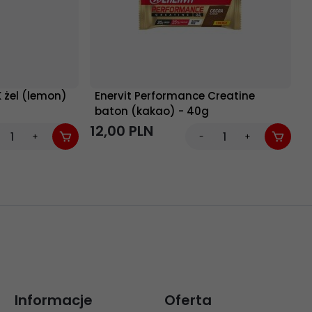
żel (lemon)
Enervit Performance Creatine
baton (kakao) - 40g
12,
00
PLN
4
+
-
+
Informacje
Oferta