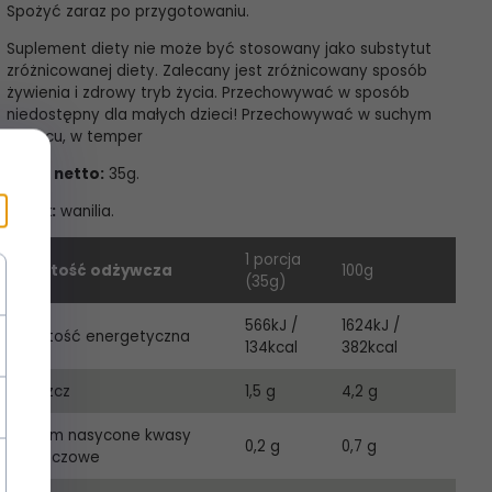
Spożyć zaraz po przygotowaniu.
Suplement diety nie może być stosowany jako substytut
zróżnicowanej diety. Zalecany jest zróżnicowany sposób
żywienia i zdrowy tryb życia. Przechowywać w sposób
niedostępny dla małych dzieci! Przechowywać w suchym
miejscu, w temper
Masa netto:
35g.
Smak:
wanilia.
1 porcja
Wartość odżywcza
100g
(35g)
566kJ /
1624kJ /
Wartość energetyczna
134kcal
382kcal
Tłuszcz
1,5 g
4,2 g
w tym nasycone kwasy
0,2 g
0,7 g
tłuszczowe