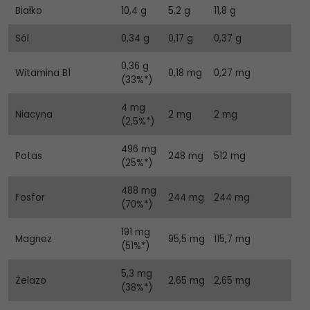
Białko
10,4 g
5,2 g
11,8 g
Sól
0,34 g
0,17 g
0,37 g
0,36 g
Witamina B1
0,18 mg
0,27 mg
(33%*)
4 mg
Niacyna
2 mg
2 mg
(2,5%*)
496 mg
Potas
248 mg
512 mg
(25%*)
488 mg
Fosfor
244 mg
244 mg
(70%*)
191 mg
Magnez
95,5 mg
115,7 mg
(51%*)
5,3 mg
Żelazo
2,65 mg
2,65 mg
(38%*)