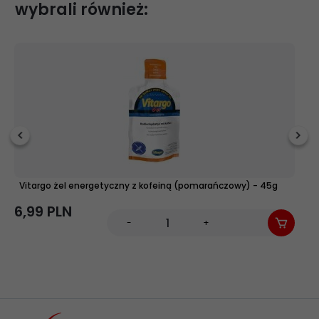
wybrali również:
Vitargo żel energetyczny z kofeiną (pomarańczowy) - 45g
E
6,
99
PLN
9,
-
+