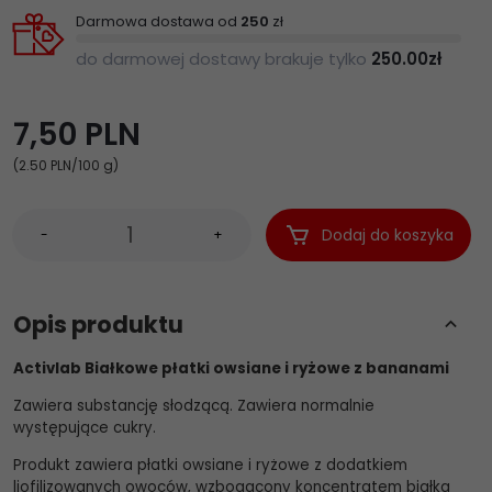
Darmowa dostawa od
250
zł
do darmowej dostawy brakuje tylko
250.00
zł
7,
50
PLN
(2.50 PLN
/100 g)
Dodaj do koszyka
-
+
Opis produktu
Activlab Białkowe płatki owsiane i ryżowe z bananami
Zawiera substancję słodzącą. Zawiera normalnie
występujące cukry.
Produkt zawiera płatki owsiane i ryżowe z dodatkiem
liofilizowanych owoców, wzbogacony koncentratem białka