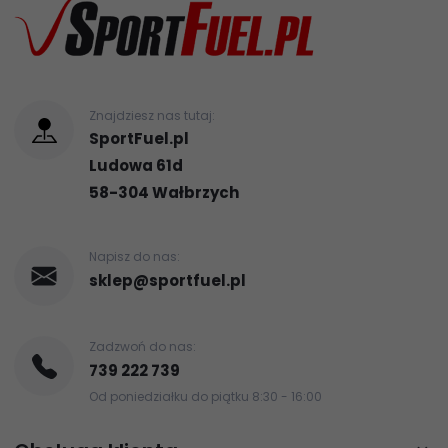
Znajdziesz nas tutaj:
SportFuel.pl
Ludowa 61d
58-304
Wałbrzych
Napisz do nas:
sklep@sportfuel.pl
Zadzwoń do nas:
739 222 739
Od poniedziałku do piątku 8:30 - 16:00