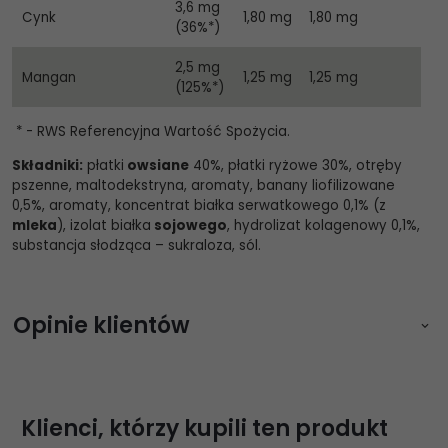
3,6 mg
Cynk
1,80 mg
1,80 mg
(36%*)
2,5 mg
Mangan
1,25 mg
1,25 mg
(125%*)
* - RWS Referencyjna Wartość Spożycia.
Składniki:
płatki
owsiane
40%, płatki ryżowe 30%, otręby
pszenne, maltodekstryna, aromaty, banany liofilizowane
0,5%, aromaty, koncentrat białka serwatkowego 0,1% (z
mleka
), izolat białka
sojowego
, hydrolizat kolagenowy 0,1%,
substancja słodząca – sukraloza, sól.
Opinie klientów
Zaloguj się aby napisać opinię
Klienci, którzy kupili ten produkt