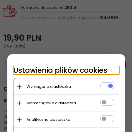
Darmowa dostawa od
250
zł
do darmowej dostawy brakuje tylko
250.00
zł
19,
90
PLN
(1.99 PLN
/m)
Dodaj do koszyka
-
+
Ustawienia plików cookies
Wymagane ciasteczka
Opis produktu
Sixtus Taśmy sportowe sztywne
Marketingowe ciasteczka
Taśmy sportowe sztywne kolorowe
Sixtus
to wysokiej
jakości, mocne taśmy samoprzylepne, o ząbkowanych
Analityczne ciasteczka
brzegach, impregnowane tlenkiem cynku o
właściwościach antybakteryjnych.