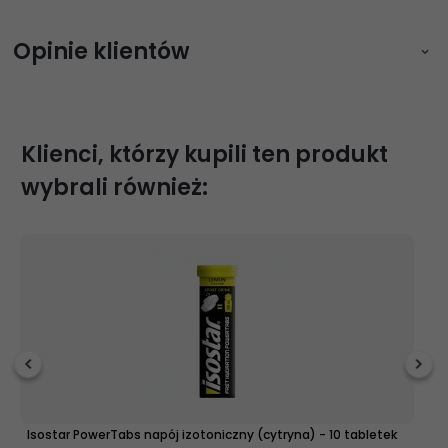
Opinie klientów
Zaloguj się aby napisać opinię
Klienci, którzy kupili ten produkt
wybrali również:
Isostar PowerTabs napój izotoniczny (cytryna) - 10 tabletek
I