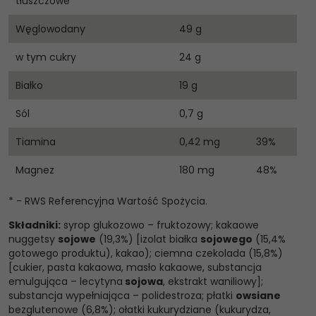
tłuszczowe
Węglowodany
49 g
w tym cukry
24 g
Białko
19 g
Sól
0,7 g
Tiamina
0,42 mg
39%
Magnez
180 mg
48%
* - RWS Referencyjna Wartość Spożycia.
Składniki:
syrop glukozowo – fruktozowy; kakaowe
nuggetsy
sojowe
(19,3%) [izolat białka
sojowego
(15,4%
gotowego produktu), kakao); ciemna czekolada (15,8%)
[cukier, pasta kakaowa, masło kakaowe, substancja
emulgująca – lecytyna
sojowa
, ekstrakt waniliowy];
substancja wypełniająca – polidestroza; płatki
owsiane
bezglutenowe (6,8%); ołatki kukurydziane (kukurydza,