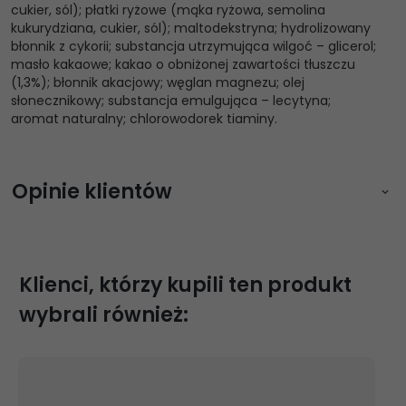
cukier, sól); płatki ryżowe (mąka ryżowa, semolina
kukurydziana, cukier, sól); maltodekstryna; hydrolizowany
błonnik z cykorii; substancja utrzymująca wilgoć – glicerol;
masło kakaowe; kakao o obniżonej zawartości tłuszczu
(1,3%); błonnik akacjowy; węglan magnezu; olej
słonecznikowy; substancja emulgująca – lecytyna;
aromat naturalny; chlorowodorek tiaminy.
Opinie klientów
Zaloguj się aby napisać opinię
Klienci, którzy kupili ten produkt
wybrali również: