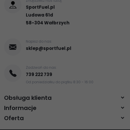
Znajdziesz nas tutaj:
SportFuel.pl
Ludowa 61d
58-304
Wałbrzych
Napisz do nas:
sklep@sportfuel.pl
Zadzwoń do nas:
739 222 739
Od poniedziałku do piątku 8:30 - 16:00
Obsługa klienta
Informacje
Oferta