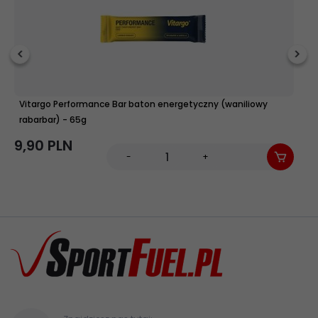
Vitargo Performance Bar baton energetyczny (waniliowy
E
rabarbar) - 65g
9,
9,
90
PLN
-
+