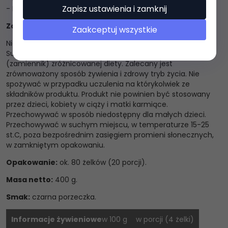
Zapisz ustawienia i zamknij
- Bezglutenowe i bez GMO
Zalecana dzienna porcja:
stosować 4 żelki dziennie.
Zaakceptuj wszystkie
Nie przekraczać zalecanej dziennej porcji do spożycia.
Suplement diety nie może być stosowany jako substytut
(zamiennik) zróżnicowanej diety. Zalecany jest
zrównoważony sposób żywienia i zdrowy tryb życia. Nie
spożywać w przypadku uczulenia na którykolwiek ze
składników produktu. Produkt nie powinien być stosowany
przez dzieci, kobiety w ciąży i matki karmiące.
Przechowywać w sposób niedostępny dla małych dzieci.
Przechowywać w suchym miejscu, w temperaturze 15-25
st.C, poza bezpośrednim zasięgiem promieni słonecznych,
w zamkniętym opakowaniu.
Opakowanie:
ok. 80 żelków (20 porcji).
Masa netto:
400 g.
Smak:
czarna porzeczka.
Informacje żywieniowe
w 100 g
w porcji (4 żelki)