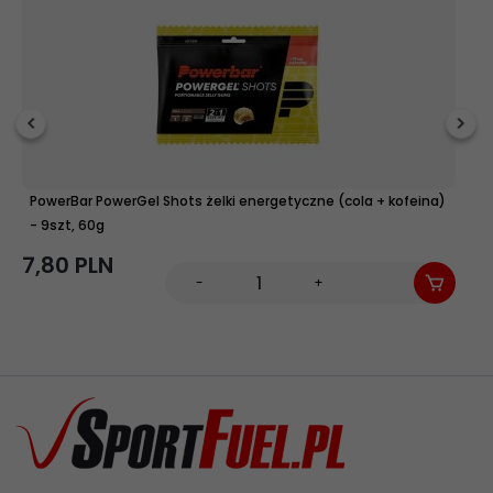
PowerBar PowerGel Shots żelki energetyczne (cola + kofeina)
S
- 9szt, 60g
4,
7,
80
PLN
-
+