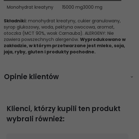
Monohydrat kreatyny
15000 mg
3000 mg
Składniki:
monohydrat kreatyny, cukier granulowany,
syrop glukozowy, woda, pektyna owocowa, aromat,
otoczka (MCT 90%, wosk Carnauba). ALERGENY: Nie
zawiera powszechnych alergenów.
Wyprodukowano w
zakładzie, w którym przetwarzane jest mleko, soja,
jaja, ryby, gluten i produkty pochodne.
Opinie klientów
Zaloguj się aby napisać opinię
Klienci, którzy kupili ten produkt
wybrali również: