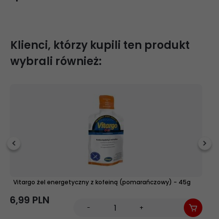
Zaloguj się aby napisać opinię
Klienci, którzy kupili ten produkt
wybrali również:
Vitargo żel energetyczny z kofeiną (pomarańczowy) - 45g
N
6,
99
PLN
4,
-
+