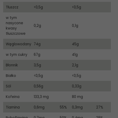
Tłuszcz
<0,5g
<0,5g
w tym
nasycone
0,2g
0,1g
kwasy
tłuszczowe
Węglowodany
74g
45g
w tym cukry
67g
41g
Błonnik
3,5g
2,1g
Białko
<0,5g
<0,5g
Sól
0,56g
0,33g
Kofeina
133,3 mg
80 mg
Tiamina
0,6mg
55%
0,3mg
27%
Ryboflawina
0,7mg
50%
0,4mg
29%