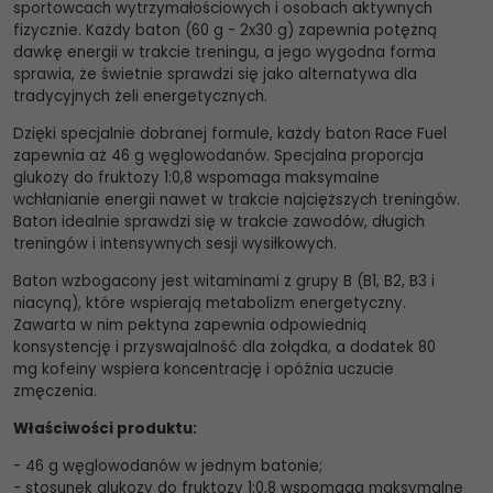
sportowcach wytrzymałościowych i osobach aktywnych
fizycznie. Każdy baton (60 g - 2x30 g) zapewnia potężną
dawkę energii w trakcie treningu, a jego wygodna forma
sprawia, że świetnie sprawdzi się jako alternatywa dla
tradycyjnych żeli energetycznych.
Dzięki specjalnie dobranej formule, każdy baton Race Fuel
zapewnia aż 46 g węglowodanów. Specjalna proporcja
glukozy do fruktozy 1:0,8 wspomaga maksymalne
wchłanianie energii nawet w trakcie najcięższych treningów.
Baton idealnie sprawdzi się w trakcie zawodów, długich
treningów i intensywnych sesji wysiłkowych.
Baton wzbogacony jest witaminami z grupy B (B1, B2, B3 i
niacyną), które wspierają metabolizm energetyczny.
Zawarta w nim pektyna zapewnia odpowiednią
konsystencję i przyswajalność dla żołądka, a dodatek 80
mg kofeiny wspiera koncentrację i opóźnia uczucie
zmęczenia.
Właściwości produktu:
- 46 g węglowodanów w jednym batonie;
- stosunek glukozy do fruktozy 1:0,8 wspomaga maksymalne