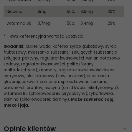
Niacyna
8mg
50%
4,8mg
30%
Witamina B6
0,7mg
50%
0,4mg
29%
* - RWS Referencyjna Wartość Spożycia.
Składniki:
cukier, woda, kofeina, syrop glukozowy, syrop
fruktozowy, mieszanka substancji żelujących (substancja
żelująca-pektyny, regulator kwasowości-winian potasowo-
sodowy, regulator kwasowości-polifosforany,
maltodekstryna), aromaty, regulator kwasowości-kwas
cytrynowy, olej kokosowy (zaw. orzechy), substancja
glazurująca-wosk carnauba, sproszkowana kurkuma,
barwnik-chlorofiliny, niacyna (amid kwasu nikotynowego),
witamina B6 (chlorowodorek pirydoksyny), ryboflawina,
tiamina (chlorowodorek tiaminy).
Może zawierać soję,
mleko i jaja.
Opinie klientów