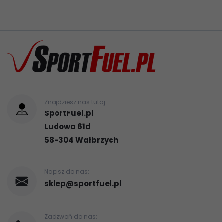
Znajdziesz nas tutaj:
SportFuel.pl
Ludowa 61d
58-304
Wałbrzych
Napisz do nas:
sklep@sportfuel.pl
Zadzwoń do nas: