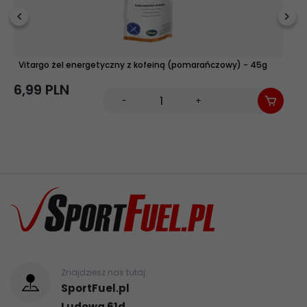
0 / 5
Vitargo żel energetyczny z kofeiną (pomarańczowy) - 45g
V
r
6,
99
PLN
-
+
9,
Znajdziesz nas tutaj:
SportFuel.pl
Ludowa 61d