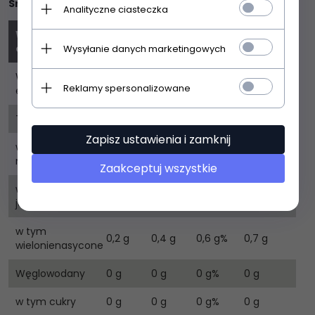
Smak:
naturalny.
Analityczne ciasteczka
Wartość
w 2
w 3
w 1 porcji
100 g
odżywcza
porcjach
porcjach
Wysyłanie danych marketingowych
Wartość
491kJ /
982kJ /
1473kJ /
1637kJ /
Reklamy spersonalizowane
energetyczna
116kcal
232kcal
347kcal
386kcal
Tłuszcz
0,5 g
0,9 g
1,4 g
1,5 g
Zapisz ustawienia i zamknij
w tym kwasy
0,2 g
0,3 g
0,5 g%
0,5 g
nasycone
Zaakceptuj wszystkie
w tym kwasy
0,1 g
0,2 g
0,3 g%
0,3 g
jednonienasycone
w tym
0,2 g
0,4 g
0,6 g%
0,7 g
wielonienasycone
Węglowodany
0 g
0 g
0 g%
0 g
w tym cukry
0 g
0 g
0 g%
0 g