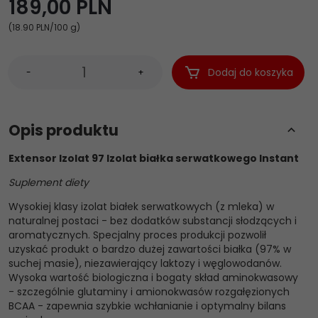
189,
00
PLN
(18.90 PLN
/100 g)
Dodaj do koszyka
-
+
Opis produktu
Extensor Izolat 97 Izolat białka serwatkowego Instant
Suplement diety
Wysokiej klasy izolat białek serwatkowych (z mleka) w
naturalnej postaci - bez dodatków substancji słodzących i
aromatycznych. Specjalny proces produkcji pozwolił
uzyskać produkt o bardzo dużej zawartości białka (97% w
suchej masie), niezawierający laktozy i węglowodanów.
Wysoka wartość biologiczna i bogaty skład aminokwasowy
- szczególnie glutaminy i amionokwasów rozgałęzionych
BCAA - zapewnia szybkie wchłanianie i optymalny bilans