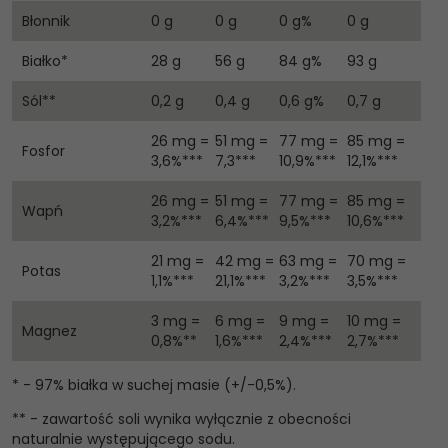
Błonnik
0 g
0 g
0 g%
0 g
Białko*
28 g
56 g
84 g%
93 g
Sól**
0,2 g
0,4 g
0,6 g%
0,7 g
26 mg =
51 mg =
77 mg =
85 mg =
Fosfor
3,6%***
7,3***
10,9%***
12,1%***
26 mg =
51 mg =
77 mg =
85 mg =
Wapń
3,2%***
6,4%***
9,5%***
10,6%***
21 mg =
42 mg =
63 mg =
70 mg =
Potas
1,1%***
21,1%***
3,2%***
3,5%***
3 mg =
6 mg =
9 mg =
10 mg =
Magnez
0,8%**
1,6%***
2,4%***
2,7%***
* - 97% białka w suchej masie (+/-0,5%).
** - zawartość soli wynika wyłącznie z obecności
naturalnie występującego sodu.