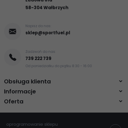
58-304
Wałbrzych
Napisz do nas:
sklep@sportfuel.pl
Zadzwoń do nas:
739 222 739
Od poniedziałku do piątku 8:30 - 16:00
Obsługa klienta
Informacje
Oferta
oprogramowanie sklepu