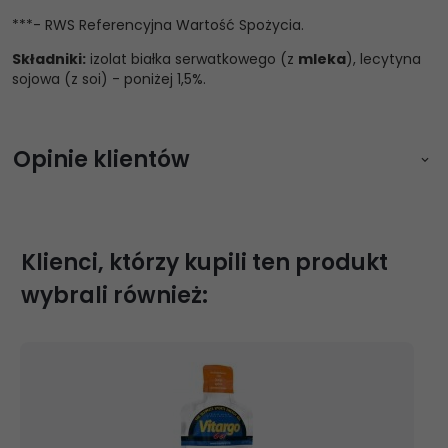
***- RWS Referencyjna Wartość Spożycia.
Składniki:
izolat białka serwatkowego (z
mleka
), lecytyna
sojowa (z soi) - poniżej 1,5%.
Opinie klientów
Zaloguj się aby napisać opinię
Klienci, którzy kupili ten produkt
wybrali również:
Klaudia
2023-10-25
Moje ulubione białko.
Smak:
0 / 5
Czas dostawy: