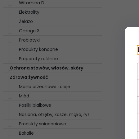
Witamina D
Elektrolity
Żelazo
Omega 3
Probiotyki
Produkty konopne
Preparaty roślinne
Ochrona stawów, włosów, skóry
Zdrowa żywność
Masła orzechowe i oleje
Miód
Posiłki białkowe
Nasiona, otręby, kasze, mąka, ryż
Produkty śniadaniowe
Bakalie