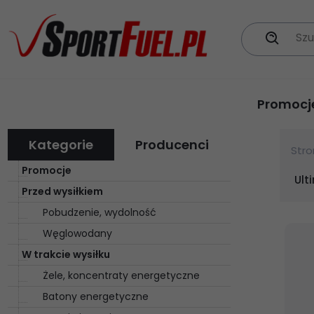
Szu
Promocj
Kategorie
Producenci
Str
Promocje
Ult
Przed wysiłkiem
Pobudzenie, wydolność
Węglowodany
W trakcie wysiłku
Żele, koncentraty energetyczne
Batony energetyczne