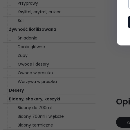
Przyprawy
Ksylitol, erytrol, cukier
Sól
Żywność liofilizowana
Śniadania
Dania główne
Zupy
Owoce i desery
Owoce w proszku
Warzywa w proszku
Desery
Bidony, shakery, koszyki
Opi
Bidony do 700ml
Bidony 700ml i większe
Z
Bidony termiczne