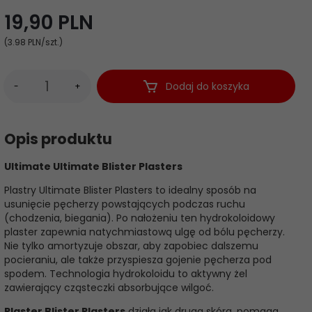
19,
90
PLN
(3.98 PLN
/szt.)
Dodaj do koszyka
-
+
Opis produktu
Ultimate Ultimate Blister Plasters
Plastry Ultimate Blister Plasters to idealny sposób na
usunięcie pęcherzy powstających podczas ruchu
(chodzenia, biegania). Po nałożeniu ten hydrokoloidowy
plaster zapewnia natychmiastową ulgę od bólu pęcherzy.
Nie tylko amortyzuje obszar, aby zapobiec dalszemu
pocieraniu, ale także przyspiesza gojenie pęcherza pod
spodem. Technologia hydrokoloidu to aktywny żel
zawierający cząsteczki absorbujące wilgoć.
Plaster Blister Plasters
działa jak druga skóra, pomaga