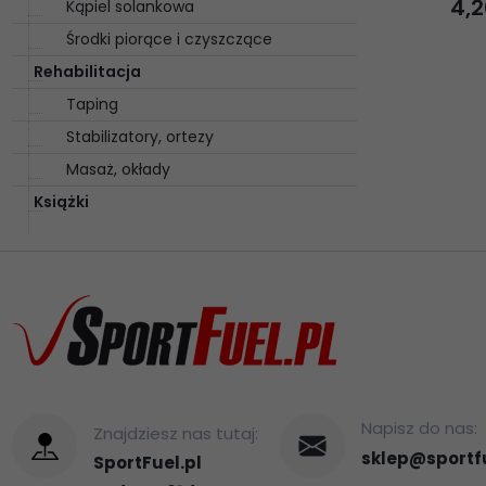
4,
2
Kąpiel solankowa
Środki piorące i czyszczące
Rehabilitacja
Taping
Stabilizatory, ortezy
Masaż, okłady
Książki
Napisz do nas:
Znajdziesz nas tutaj:
sklep@sportfu
SportFuel.pl