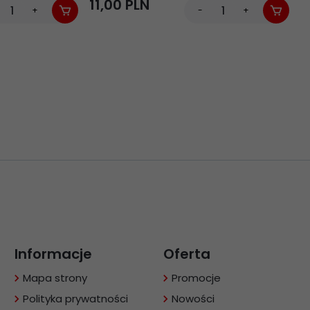
45g
11,
00
PLN
2
+
-
+
Informacje
Oferta
Mapa strony
Promocje
Polityka prywatności
Nowości