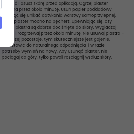
Oczyść i osusz skórę przed aplikacją. Ogrzej plaster
rękoma przez około minutę. Usuń papier podkładowy
starając się unikać dotykania warstwy samoprzylepnej.
Nałóż plaster mocno na pęcherz, upewniając się, czy
brzegi plastra są dobrze dociśnięte do skóry. Wygładzaj
brzegi i rozgrzewaj przez około minutę. Nie usuwaj plastra -
im dłużej pozostaje, tym skuteczniejsze jest gojenie.
Pozostawić do naturalnego odpadnięcia i w razie
potrzeby wymień na nowy. Aby usunąć plaster, nie
pociągaj do góry, tylko powoli rozciągnij wzdłuż skóry.