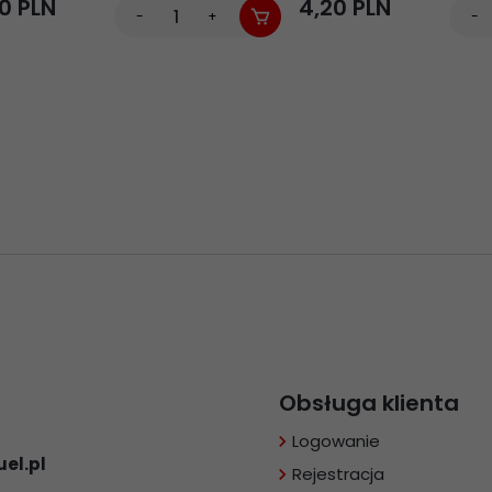
0
PLN
4,
20
PLN
-
+
-
Obsługa klienta
Logowanie
el.pl
Rejestracja