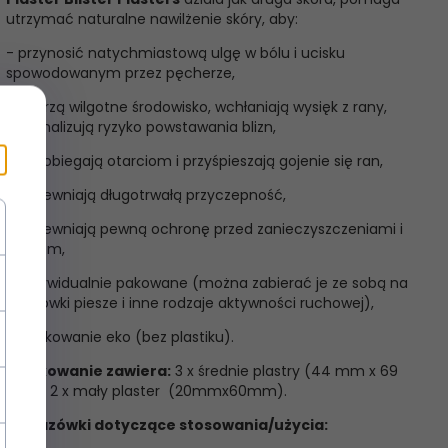
utrzymać naturalne nawilżenie skóry, aby:
- przynosić natychmiastową ulgę w bólu i ucisku
spowodowanym przez pęcherze,
- tworzą wilgotne środowisko, wchłaniają wysięk z rany,
minimalizują ryzyko powstawania blizn,
- zapobiegają otarciom i przyśpieszają gojenie się ran,
- zapewniają długotrwałą przyczepność,
- zapewniają pewną ochronę przed zanieczyszczeniami i
brudem,
- indywidualnie pakowane (można zabierać je ze sobą na
wędrówki piesze i inne rodzaje aktywności ruchowej),
- opakowanie eko (bez plastiku).
Opakowanie zawiera:
3 x średnie plastry (44 mm x 69
mm), 2 x mały plaster (20mmx60mm).
Wskazówki dotyczące stosowania/użycia: