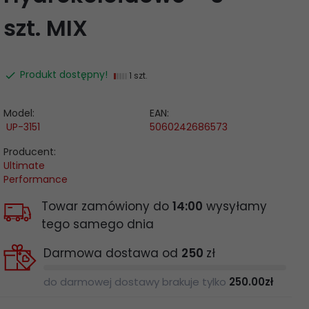
szt. MIX
Produkt dostępny!
1 szt.
Model:
EAN:
UP-3151
5060242686573
Producent:
Ultimate
Performance
Towar zamówiony do
14:00
wysyłamy
tego samego dnia
Darmowa dostawa od
250
zł
do darmowej dostawy brakuje tylko
250.00
zł