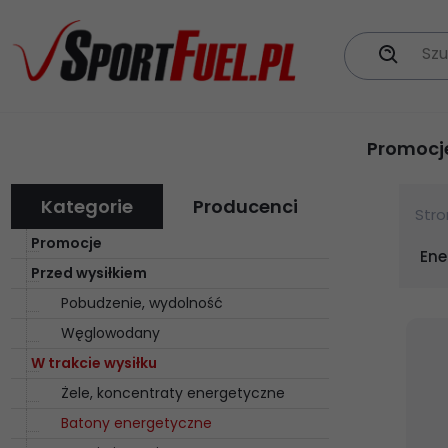
Szu
Promocj
Kategorie
Producenci
Str
Promocje
Ene
Przed wysiłkiem
Pobudzenie, wydolność
Węglowodany
W trakcie wysiłku
Żele, koncentraty energetyczne
Batony energetyczne