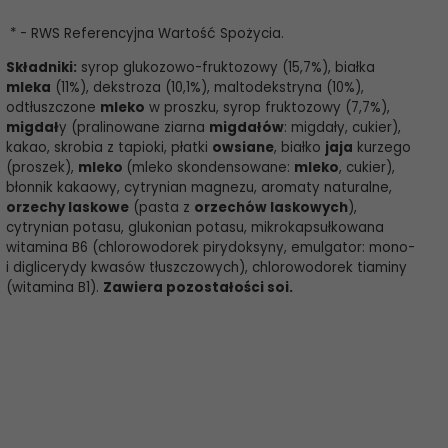
* - RWS Referencyjna Wartość Spożycia.
Składniki:
syrop glukozowo-fruktozowy (15,7%), białka
mleka
(11%), dekstroza (10,1%), maltodekstryna (10%),
odtłuszczone
mleko
w proszku, syrop fruktozowy (7,7%),
migdał
y (pralinowane ziarna
migdałów
: migdały, cukier),
kakao, skrobia z tapioki, płatki
owsiane
, białko
jaja
kurzego
(proszek),
mleko
(mleko skondensowane:
mleko
, cukier),
błonnik kakaowy, cytrynian magnezu, aromaty naturalne,
orzechy laskowe
(pasta z
orzechów laskowych
),
cytrynian potasu, glukonian potasu, mikrokapsułkowana
witamina B6 (chlorowodorek pirydoksyny, emulgator: mono-
i diglicerydy kwasów tłuszczowych), chlorowodorek tiaminy
(witamina B1).
Zawiera pozostałości soi.