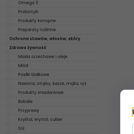
Omega 3
Probiotyki
Produkty konopne
Preparaty roślinne
Ochrona stawów, włosów, skóry
Zdrowa żywność
Masła orzechowe i oleje
Miód
Posiłki białkowe
Nasiona, otręby, kasze, mąka, ryż
Produkty śniadaniowe
Bakalie
Przyprawy
Ksylitol, erytrol, cukier
Sól