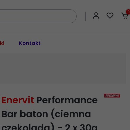
0
ki
Kontakt
Enervit
Performance
Bar baton (ciemna
czekolada) - 2 x 30g