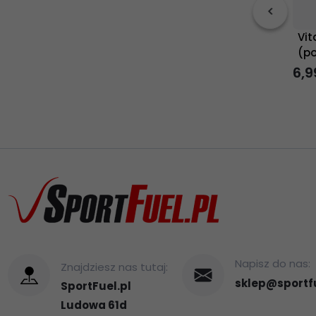
Vit
(p
6,
9
Napisz do nas:
Znajdziesz nas tutaj:
sklep@sportfu
SportFuel.pl
Ludowa 61d