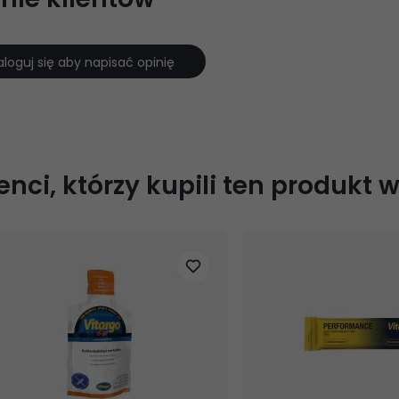
aloguj się aby napisać opinię
ienci, którzy kupili ten produkt 