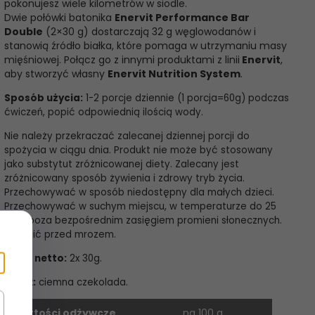
pokonujesz wiele kilometrów w siodle.
Dwie połówki batonika
Enervit Performance Bar
Double
(2×30 g) dostarczają 32 g węglowodanów i
stanowią źródło białka, które pomaga w utrzymaniu masy
mięśniowej. Połącz go z innymi produktami z linii
Enervit
,
aby stworzyć własny
Enervit Nutrition System
.
Sposób użycia:
1-2 porcje dziennie (1 porcja=60g) podczas
ćwiczeń, popić odpowiednią ilością wody.
Nie należy przekraczać zalecanej dziennej porcji do
spożycia w ciągu dnia. Produkt nie może być stosowany
jako substytut zróżnicowanej diety. Zalecany jest
zróżnicowany sposób żywienia i zdrowy tryb życia.
Przechowywać w sposób niedostępny dla małych dzieci.
Przechowywać w suchym miejscu, w temperaturze do 25
st.C, poza bezpośrednim zasięgiem promieni słonecznych.
Chronić przed mrozem.
Masa netto:
2x 30g.
Smak:
ciemna czekolada.
Wartości odżywcze
na 100 g