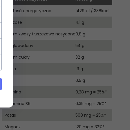
Wartość energetyczna
1429 kJ / 338kcal
Tłuszcze
4,1 g
w tym kwasy tłuszczowe nasycone
0,8 g
Węglowodany
54 g
w tym cukry
32 g
Białka
19 g
Sól
0,5 g
Tiamina
0,28 mg = 25%*
Witamina B6
0,35 mg = 25%*
Potas
500 mg = 25%*
Magnez
120 mg = 32%*