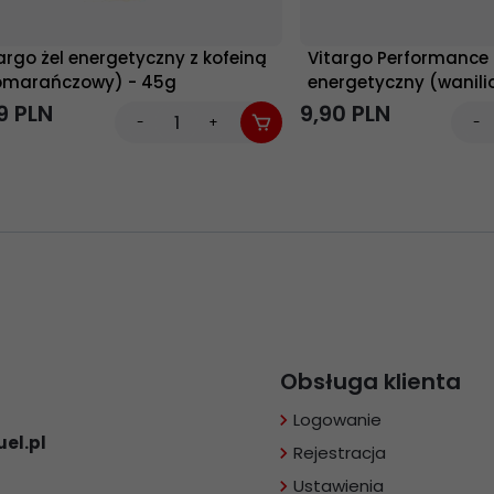
argo żel energetyczny z kofeiną
Vitargo Performance
omarańczowy) - 45g
energetyczny (wanili
rabarbar) - 65g
9
PLN
9,
90
PLN
-
+
-
Obsługa klienta
Logowanie
el.pl
Rejestracja
Ustawienia