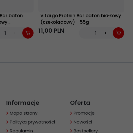
 Bar baton
Vitargo Protein Bar baton białkowy
owy
(czekoladowy) - 55g
11,
00
PLN
4
+
-
+
Informacje
Oferta
Mapa strony
Promocje
Polityka prywatności
Nowości
Regulamin
Bestsellery