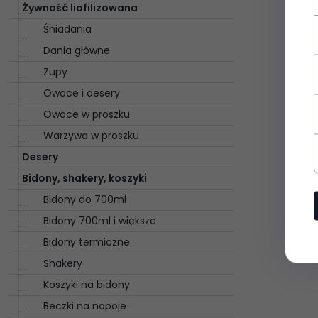
Żywność liofilizowana
Śniadania
Dania główne
Zupy
Owoce i desery
Owoce w proszku
Warzywa w proszku
Desery
Bidony, shakery, koszyki
Bidony do 700ml
Bidony 700ml i większe
Bidony termiczne
Shakery
Koszyki na bidony
Beczki na napoje