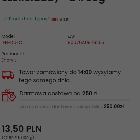
Produkt dostępny!
18 szt.
Model:
EAN:
EN-DU-C
8007640879265
Producent:
Enervit
Towar zamówiony do
14:00
wysyłamy
tego samego dnia
Darmowa dostawa od
250
zł
do darmowej dostawy brakuje tylko
250.00
zł
13,
50
PLN
(22.50 PLN
/100 g)